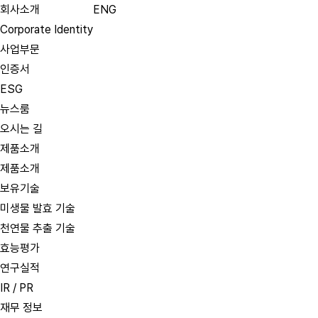
회사소개
ENG
Corporate Identity
사업부문
인증서
ESG
뉴스룸
오시는 길
제품소개
제품소개
보유기술
미생물 발효 기술
천연물 추출 기술
효능평가
연구실적
IR / PR
재무 정보