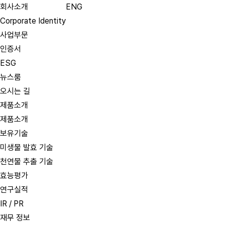
회사소개
ENG
Corporate Identity
사업부문
인증서
ESG
뉴스룸
오시는 길
제품소개
제품소개
보유기술
미생물 발효 기술
천연물 추출 기술
효능평가
연구실적
IR / PR
재무 정보